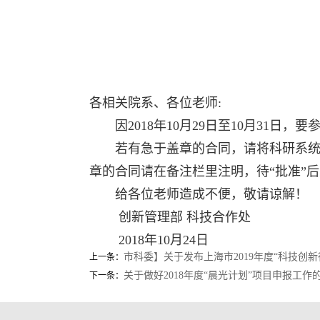
各相关院系、各位老师
:
因
2018
年
10
月
29
日至
10
月
31
日，要
若有急于盖章的合同，请将科研系统
章的合同请在备注栏里注明，待“批准”
给各位老师造成不便，敬请谅解！
创新管理部
科技合作处
2018
年
10
月
24
日
市科委】关于发布上海市2019年度“科技创
上一条：
关于做好2018年度“晨光计划”项目申报工作
下一条：