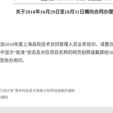
关于
2018
年
10
月
29
日至
10
月
31
日横向合同办理
参加
2018
年度上海高校技术合同管理人员业务培训，请要
中显示“批准”状态及对应项目名称的网页拍照或截屏给
5
后至校办用印。
新行动计划”青年科技英才扬帆计划项目指南的通知
的通知