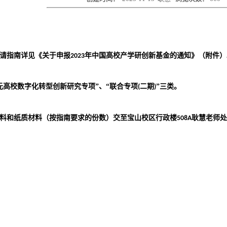
请指南
详见《
关于申报
年中国高校产学研创新基金的通知
》（附件）
2023
元高校数字化转型创新研究专项”、“联合专项
二期
”
三类。
(
)
料
和纸质材料（按指南要求的份数）交至宝山校区行政楼
耿慧
老师处
508A