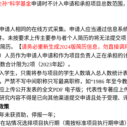
企孙”科学基金
申请时不计入申请和承担项目总数范围
与申请人相同的在线方式采集。申请人应当通过信息系
历文件。未按要求上传主要参与者个人简历的将无法提交
简历。
【
请务必重新生成
202
4
版简历信息，勿直接调
称）人员作为申请人申请和作为项目负责人正在承担的
数合计限为2项（2
023
年起）。
列入学生，只需将参与项目的学生人数填入总人数统计
，严禁不写中间职称只写最高职称，如“1986 年至今教
应上传公开发表的全文PDF 电子版；代表性专著应上传
关研究内容不得是已向其他渠道提交申请且处于受理、
政策
年未获资助，停报一年；
据在站情况选择项目执行期（需按标准项目执行期申请