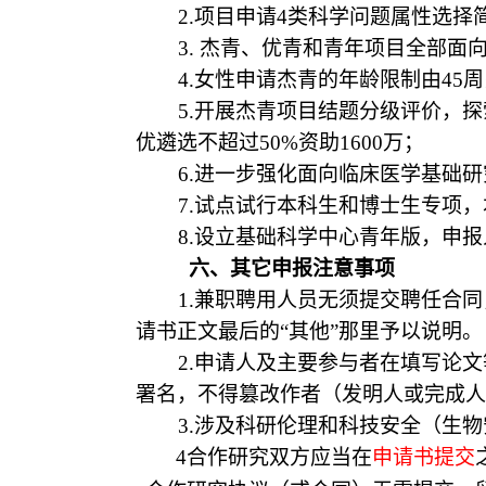
2
.
项目申请
4类科学问题属性选择
3
.
杰青、优青和青年项目全部面
4.
女性申请杰青的年龄限制由
45
5.
开展杰青项目结题分级评价，探
优遴选不超过50%资助1600万；
6.
进一步强化面向临床医学基础研
7.
试点试行本科生和博士生专项，
8.
设立基础科学中心青年版，申报
六、其它申报注意事项
1.兼职聘用人员无须提交聘任合
请书正文最后的“其他”那里予以说明。
2
.申请人及主要参与者在填写论
署名，不得篡改作者（发明人或完成人
3
.涉及科研伦理和科技安全（生
4
合作研究双方应当在
申请书提交