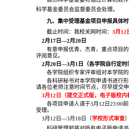
科学基金委员会监督委员会处理。
九、集中受理基金项目申报具体时
截止时间：我校关网时间：
3月1
2
2月1
7
日
—2月
20
日
有意申报优青、杰青、重点项目的
评阅意见。
2月2
0
日
—3月1日（各学院自行定
各学院组织专家评审组对本学院的
各科研秘书对本学院申请书进行形
请各位老师注意时间节点，尽早提交申
3月1
2
日（提交正式版，电子版校内
各项目申请人请于
3月1
2
日
23:
受理。
3月1
2
日
—
3月18日（
学校形式审查
科研管理部将对所有电子版申请书