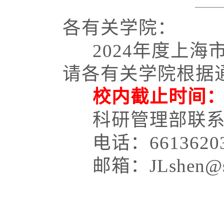
各
有关学院
：
202
4
年度上海
请各
有关学院
根据
校内截止时间
科研管理部
联
电话：6
613620
邮箱：
JLshen
@