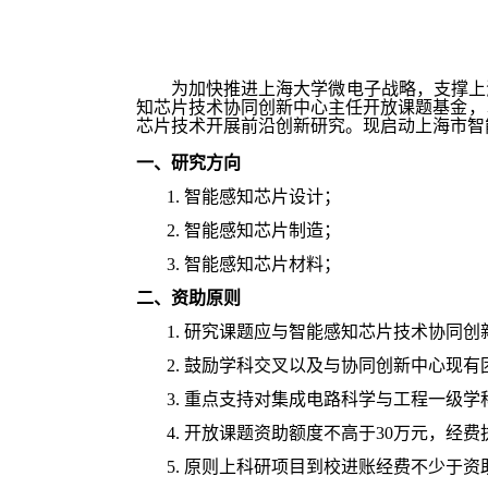
为加快推进上海大学微电子战略，支撑上
知芯片技术协同创新中心主任
开放课题基金
，
芯片技术
开展前沿创新研究
。现启动上海市智
一、研究方向
1.
智能感知芯片设计
；
2.
智能感知芯片制造
；
3. 智能感知芯片材料
；
二、资助原则
1. 研究课题应与
智能感知芯片技术协同创
2. 鼓励学科交叉以及与
协同创新中心现有
3. 重点支持对集成电路科学与工程一级
4
.
开放课题资助额度
不高于30
万元，
经费
5
.
原则上
科研项目到校进账经费不少于资