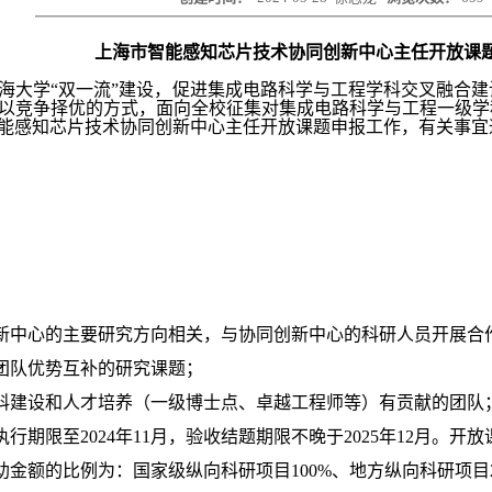
上海市智能感知芯片技术协同创新中心主任开放课
海大学
“双一流”建设，促进集成电路科学与工程学科交叉融合建
以竞争择优的方式，面向全校征集对集成电路科学与工程一级学
能感知芯片技术协同创新中心主任开放课题申报工作，有关事宜
新中心的主要
研究方向相关，与
协同创新中心的
科研人员开展合
团队
优势互补的研究课题；
学科建设和人才培养（一级博士点、卓越工程师等）有贡献的团队
执行期限至2
024
年
11月，验收结题期限不晚于
2
025
年
12月。开
助金额的比例为：国家级纵向科研项目
100%、地方纵向科研项目