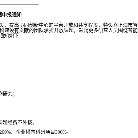
题申报通知
设，
提高
协同创新中心
的
平台
开放和共享程度
，
特设立
上海市智
科建设有贡献的团队承担开放课题，
鼓励更多研究人员围绕
智能
通知如下：
作研究；
；
放课题经费不外拨。
200%、企业横向科研项目300%
。